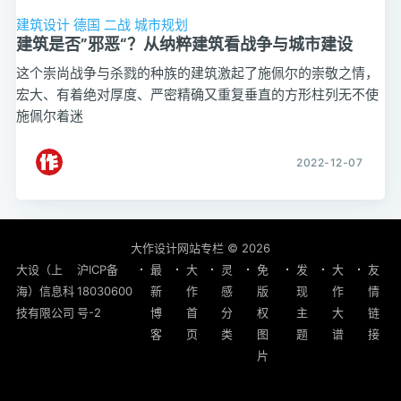
建筑设计
德国
二战
城市规划
建筑是否”邪恶“？从纳粹建筑看战争与城市建设
这个崇尚战争与杀戮的种族的建筑激起了施佩尔的崇敬之情，
宏大、有着绝对厚度、严密精确又重复垂直的方形柱列无不使
施佩尔着迷
2022-12-07
大作设计网站专栏
© 2026
大设（上
沪ICP备
最
大
灵
免
发
大
友
海）信息科
18030600
新
作
感
版
现
作
情
技有限公司
号-2
博
首
分
权
主
大
链
客
页
类
图
题
谱
接
片