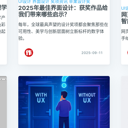
UI设计
界面设计
奖项资讯
苹果设计奖
理学
2025年最佳界面设计：获奖作品给
UI
我们带来哪些启示？
网
字产
智
色彩
每年，全球最具声望的设计奖项都会聚焦那些在
唤起
可用性、美学与创新层面树立新标杆的数字体
网
验。
手
2025-09-11