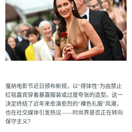
戛纳电影节近日颁布新规，以"得体性"为由禁止
红毯嘉宾穿着暴露服装或过度夸张的造型。这一
决定终结了近年来愈演愈烈的"裸色礼服"风潮，
也在社交媒体引发热议——时尚界是否正在转向
保守主义？