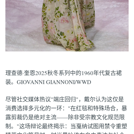
理查德·奎恩2025秋冬系列中的1960年代复古裙
装。GIOVANNI GIANNONI/WWD
尽管社交媒体热议"端庄回归"，戴尔认为这仅是
消费选择多元化的一环："在红毯和特殊场合，暴
露剪裁仍是绝对主流——除非受宗教文化规范限
制。"这场辩论最终揭示：当戛纳试图用禁令重塑