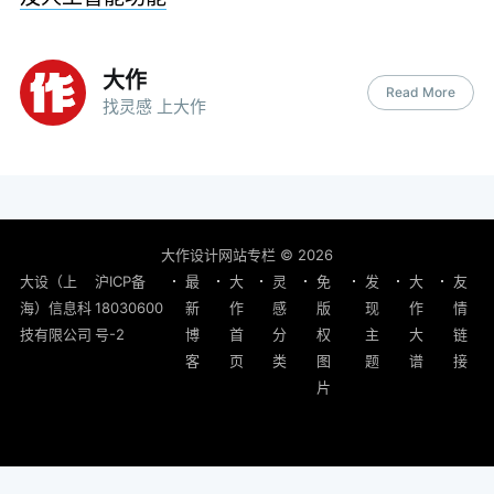
大作
Read More
找灵感 上大作
大作设计网站专栏
© 2026
大设（上
沪ICP备
最
大
灵
免
发
大
友
海）信息科
18030600
新
作
感
版
现
作
情
技有限公司
号-2
博
首
分
权
主
大
链
客
页
类
图
题
谱
接
片