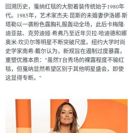
回溯历史，戛纳红毯的大胆着装传统始于1980年
代。1985年，艺术家杰夫·昆斯的未婚妻伊洛娜·斯
塔勒以一袭粉色露胸礼服轰动全场，此后卡梅隆·
迪亚兹、克劳迪娅·希弗乃至近年贝拉·哈迪德和娜
奥米·坎贝尔等明星不断突破尺度。纽约大学时尚
史学家南希·戴尔认为，新规旨在遏制过度暴露，
重塑优雅本质："虽然T台秀场的裸露程度不输红
毯，但戛纳显然希望区别于其他明星盛会，即使
这显得专断。"