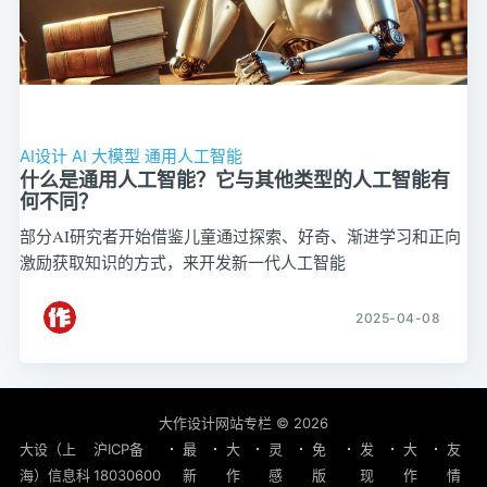
AI设计
AI
大模型
通用人工智能
什么是通用人工智能？它与其他类型的人工智能有
何不同？
部分AI研究者开始借鉴儿童通过探索、好奇、渐进学习和正向
激励获取知识的方式，来开发新一代人工智能
2025-04-08
大作设计网站专栏
© 2026
大设（上
沪ICP备
最
大
灵
免
发
大
友
海）信息科
18030600
新
作
感
版
现
作
情