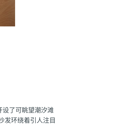
并开设了可眺望潮汐滩
沙发环绕着引人注目