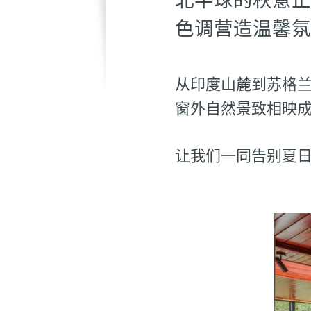
色调营造温馨氛
从印度山麓到苏格
窗外自然景致相映
让我们一同告别夏