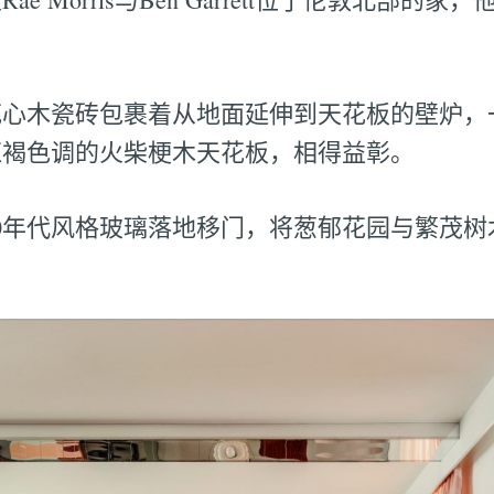
。
花心木瓷砖包裹着从地面延伸到天花板的壁炉，
红褐色调的火柴梗木天花板，相得益彰。
70年代风格玻璃落地移门，将葱郁花园与繁茂