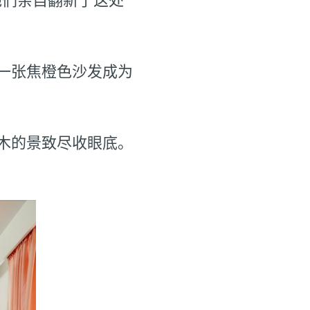
一张焦橙色沙发成为
树木的景致尽收眼底。