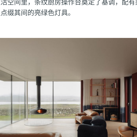
生活空间里，条纹厨房操作台奠定了基调，配有
及点缀其间的亮绿色灯具。