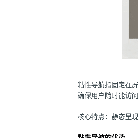
粘性导航指固定在
确保用户随时能访
核心特点：静态呈
粘性导航的优势