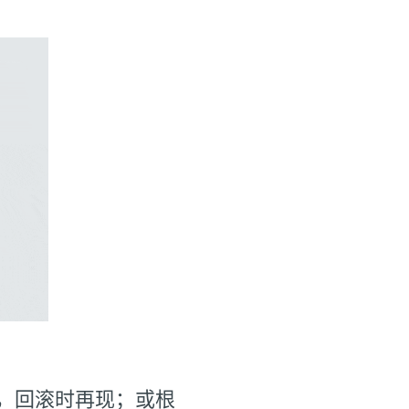
，回滚时再现；或根