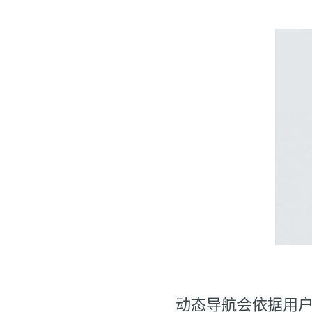
动态导航会依据用