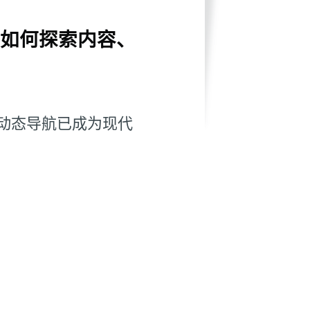
如何探索内容、
动态导航已成为现代