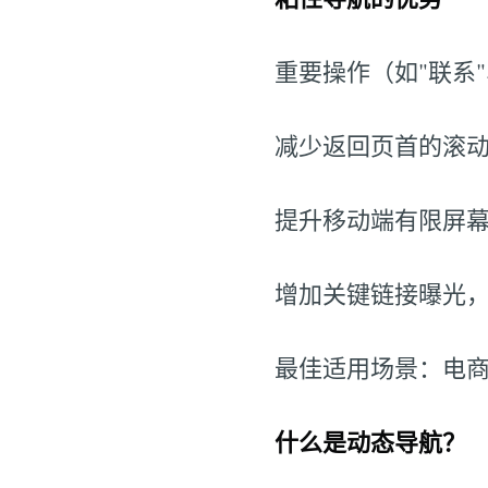
重要操作（如"联系"
减少返回页首的滚
提升移动端有限屏
增加关键链接曝光
最佳适用场景：电
什么是动态导航？