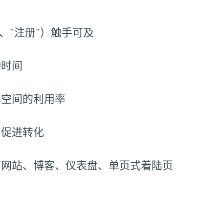
、"注册"）触手可及
动时间
幕空间的利用率
，促进转化
商网站、博客、仪表盘、单页式着陆页