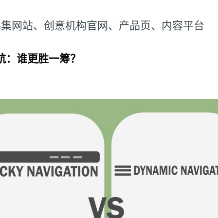
品集网站、创意机构官网、产品页、内容平台
导航：谁更胜一筹？