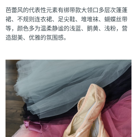
芭蕾风的代表性元素有绑带款大领口多层次蓬蓬
裙、不规则连衣裙、足尖鞋、堆堆袜、蝴蝶丝带
等，颜色多为温柔静谧的浅蓝、鹅黄、浅粉，营
造甜美、优雅的氛围感。