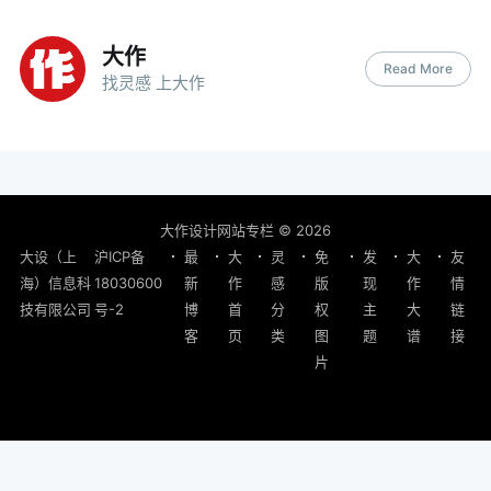
大作
Read More
找灵感 上大作
大作设计网站专栏
© 2026
大设（上
沪ICP备
最
大
灵
免
发
大
友
海）信息科
18030600
新
作
感
版
现
作
情
技有限公司
号-2
博
首
分
权
主
大
链
客
页
类
图
题
谱
接
片