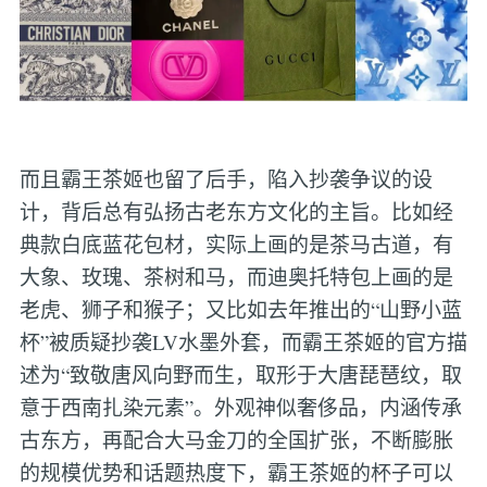
而且霸王茶姬也留了后手，陷入抄袭争议的设
计，背后总有弘扬古老东方文化的主旨。比如经
典款白底蓝花包材，实际上画的是茶马古道，有
大象、玫瑰、茶树和马，而迪奥托特包上画的是
老虎、狮子和猴子；又比如去年推出的“山野小蓝
杯”被质疑抄袭LV水墨外套，而霸王茶姬的官方描
述为“致敬唐风向野而生，取形于大唐琵琶纹，取
意于西南扎染元素”。外观神似奢侈品，内涵传承
古东方，再配合大马金刀的全国扩张，不断膨胀
的规模优势和话题热度下，霸王茶姬的杯子可以