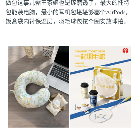
做包这事儿霸王茶姬也是琢磨透了，最大的托特
包能装电脑，最小的耳机包堪堪够塞个AirPods，
饭盒袋内衬保温层，羽毛球包挖个圈安放球拍。