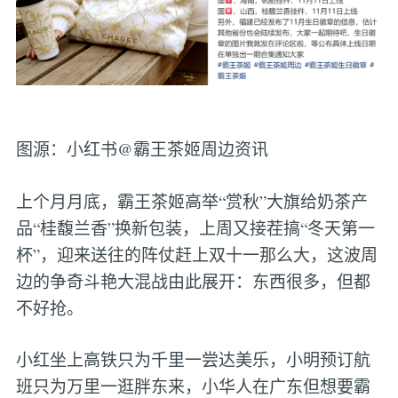
图源：小红书@霸王茶姬周边资讯
上个月月底，霸王茶姬高举“赏秋”大旗给奶茶产
品“桂馥兰香”换新包装，上周又接茬搞“冬天第一
杯”，迎来送往的阵仗赶上双十一那么大，这波周
边的争奇斗艳大混战由此展开：东西很多，但都
不好抢。
小红坐上高铁只为千里一尝达美乐，小明预订航
班只为万里一逛胖东来，小华人在广东但想要霸