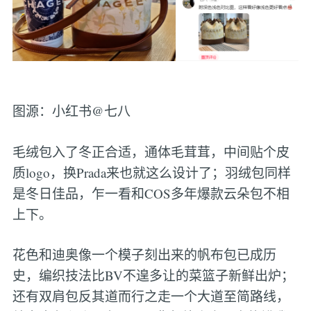
图源：小红书@七八
毛绒包入了冬正合适，通体毛茸茸，中间贴个皮
质logo，换Prada来也就这么设计了；羽绒包同样
是冬日佳品，乍一看和COS多年爆款云朵包不相
上下。
花色和迪奥像一个模子刻出来的帆布包已成历
史，编织技法比BV不遑多让的菜篮子新鲜出炉；
还有双肩包反其道而行之走一个大道至简路线，