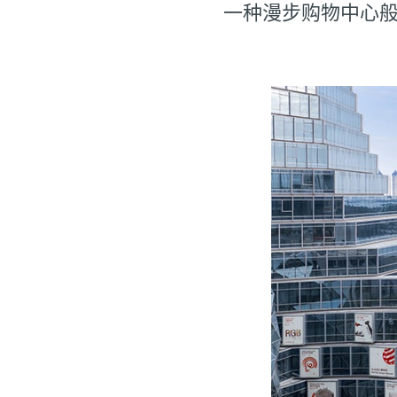
一种漫步购物中心