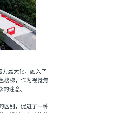
空间潜力最大化，融入了
色楼梯，作为视觉焦
众的注意。
的区别，促进了一种