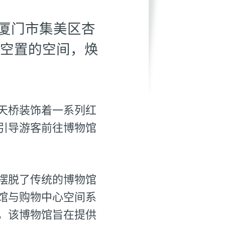
国厦门市集美区杏
空置的空间，焕
天桥装饰着一系列红
引导游客前往博物馆
摆脱了传统的博物馆
馆与购物中心空间系
，该博物馆旨在提供