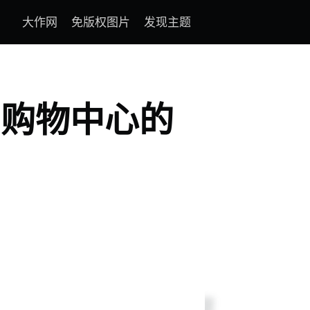
大作网
免版权图片
发现主题
用购物中心的