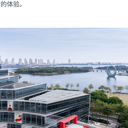
般的体验。