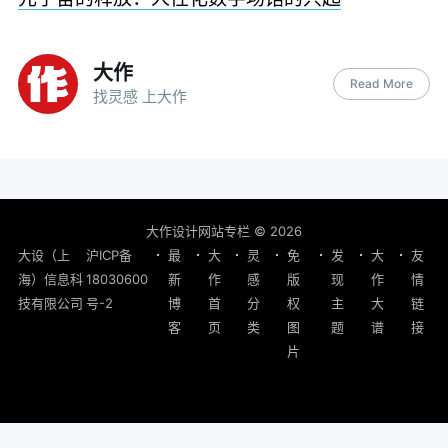
大作
Read More
找灵感 上大作
大作设计网站专栏
© 2026
大设（上
沪ICP备
最
大
灵
免
发
大
友
海）信息科
18030600
新
作
感
版
现
作
情
技有限公司
号-2
博
首
分
权
主
大
链
客
页
类
图
题
谱
接
片