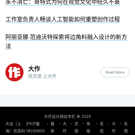
永不消亡：哥特式为何在视觉文化中经久不衰
工作室负责人畅谈人工智能如何重塑创作过程
阿丽亚娜·范迪沃特探索将边角料融入设计的新方
法
大作
Read More
找灵感 上大作
大作设计网站专栏
© 2026
大设（上
沪ICP备
最
大
灵
免
发
大
友
海）信息科
18030600
新
作
感
版
现
作
情