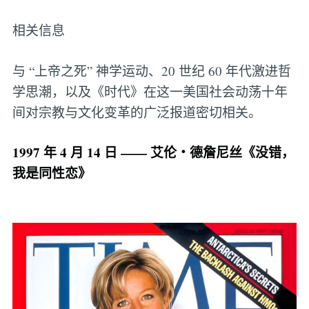
相关信息
与 “上帝之死” 神学运动、20 世纪 60 年代激进哲
学思潮，以及《时代》在这一美国社会动荡十年
间对宗教与文化变革的广泛报道密切相关。
1997 年 4 月 14 日 —— 艾伦・德詹尼丝《没错，
我是同性恋》