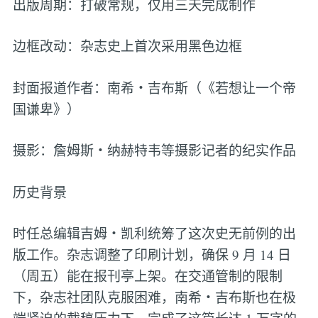
出版周期：打破常规，仅用三天完成制作
边框改动：杂志史上首次采用黑色边框
封面报道作者：南希・吉布斯（《若想让一个帝
国谦卑》）
摄影：詹姆斯・纳赫特韦等摄影记者的纪实作品
历史背景
时任总编辑吉姆・凯利统筹了这次史无前例的出
版工作。杂志调整了印刷计划，确保 9 月 14 日
（周五）能在报刊亭上架。在交通管制的限制
下，杂志社团队克服困难，南希・吉布斯也在极