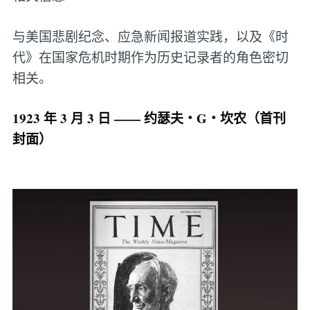
与美国悲剧纪念、应急新闻报道实践，以及《时
代》在国家危机时期作为历史记录者的角色密切
相关。
1923 年 3 月 3 日 —— 约瑟夫・G・坎农（首刊
封面）