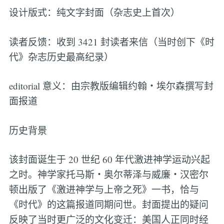
设计版式：纯文字封面（杂志史上首次）
读者反馈：收到 3421 封读者来信（当时创下《时
代》杂志历史最高纪录）
editorial 意义：由宗教版编辑约翰・埃尔森撰写封
面报道
历史背景
该封面诞生于 20 世纪 60 年代激进神学运动兴起
之时。神学家托马斯・奥尔蒂泽与威廉・汉密尔
顿出版了《激进神学与上帝之死》一书，恰与
《时代》的这篇报道同期问世。封面提出的疑问
反映了当时更广泛的文化变迁：美国人正同时经