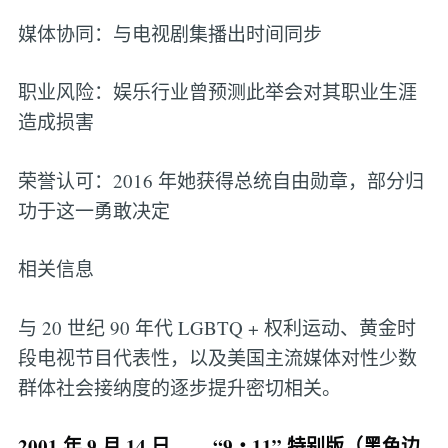
媒体协同：与电视剧集播出时间同步
职业风险：娱乐行业曾预测此举会对其职业生涯
造成损害
荣誉认可：2016 年她获得总统自由勋章，部分归
功于这一勇敢决定
相关信息
与 20 世纪 90 年代 LGBTQ + 权利运动、黄金时
段电视节目代表性，以及美国主流媒体对性少数
群体社会接纳度的逐步提升密切相关。
2001 年 9 月 14 日 ——“9・11” 特别版（黑色边