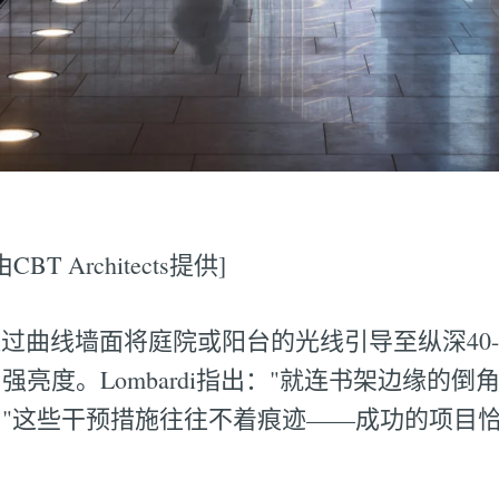
CBT Architects提供]
通过曲线墙面将庭院或阳台的光线引导至纵深40-
亮度。Lombardi指出："就连书架边缘的
"这些干预措施往往不着痕迹——成功的项目