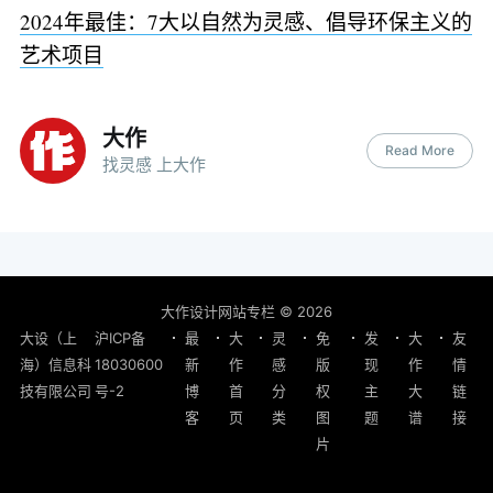
2024年最佳：7大以自然为灵感、倡导环保主义的
艺术项目
大作
Read More
找灵感 上大作
大作设计网站专栏
© 2026
大设（上
沪ICP备
最
大
灵
免
发
大
友
海）信息科
18030600
新
作
感
版
现
作
情
技有限公司
号-2
博
首
分
权
主
大
链
客
页
类
图
题
谱
接
片