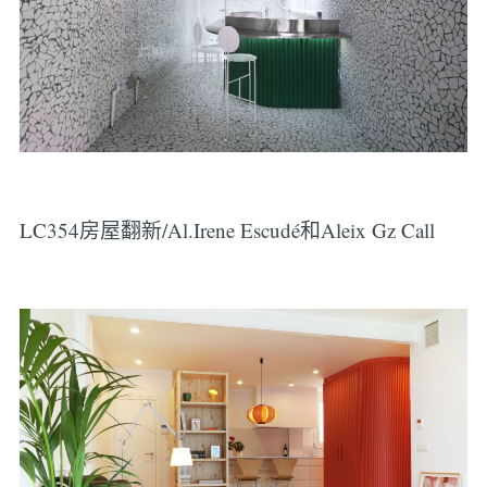
LC354房屋翻新/Al.Irene Escudé和Aleix Gz Call