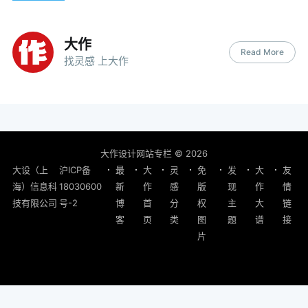
大作
Read More
找灵感 上大作
大作设计网站专栏
© 2026
大设（上
沪ICP备
最
大
灵
免
发
大
友
海）信息科
18030600
新
作
感
版
现
作
情
技有限公司
号-2
博
首
分
权
主
大
链
客
页
类
图
题
谱
接
片