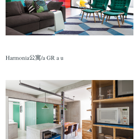
Harmonia公寓/a GR a u