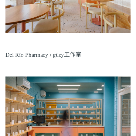
Del Río Pharmacy / güey工作室