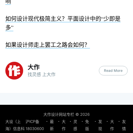
响
如何设计现代极简主义？平面设计中的“少即是
多”
如果设计师走上罢工之路会如何？
大作
Read More
找灵感 上大作
大作设计网站专栏
© 2026
大设（上
沪ICP备
最
大
灵
免
发
大
友
海）信息科
18030600
新
作
感
版
现
作
情