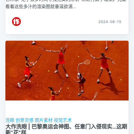
看着这些多汁的渲染图就垂涎欲滴...
2024-08-15
洗眼
创意灵感
图片素材
视觉艺术
大作洗眼 | 巴黎奥运会神图、任意门入侵现实…这期
新“花”样