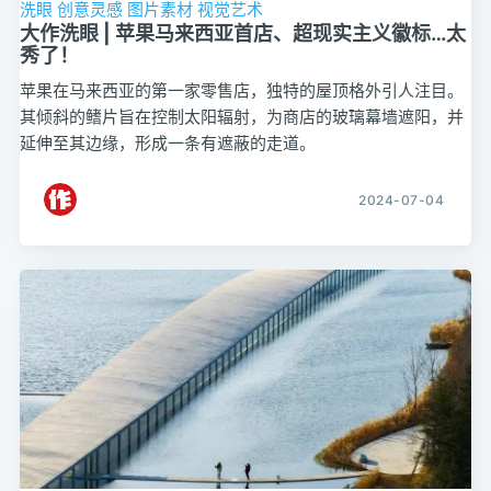
洗眼
创意灵感
图片素材
视觉艺术
大作洗眼 | 苹果马来西亚首店、超现实主义徽标…太
秀了！
苹果在马来西亚的第一家零售店，独特的屋顶格外引人注目。
其倾斜的鳍片旨在控制太阳辐射，为商店的玻璃幕墙遮阳，并
延伸至其边缘，形成一条有遮蔽的走道。
2024-07-04