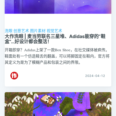
洗眼
创意艺术
图片素材
视觉艺术
大作洗眼 | 麦当劳联名三星堆、Adidas能穿的“鞋
盒”…好设计都会整活！
开箱即穿？Adidas上架了一款Box Shoe，在社交媒体被疯传。
鞋面处有一个仿造鞋舌的翻盖，可以将脚固定在鞋内，官方将
其定义为是为了模糊产品和包装之间的界限。
2024-04-12