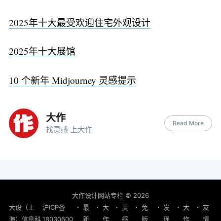
2025年十大最受欢迎住宅外观设计
2025年十大展馆
10 个新年 Midjourney 灵感提示
大作
Read More
找灵感 上大作
大作设计网站专栏
© 2026
大设（上
沪ICP备
最
大
灵
免
发
大
友
海）信息科
18030600
新
作
感
版
现
作
情