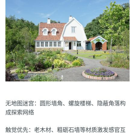
无地图迷宫：圆形墙角、螺旋楼梯、隐蔽角落构
成探索网络
触觉优先：老木材、粗砺石墙等材质激发感官互