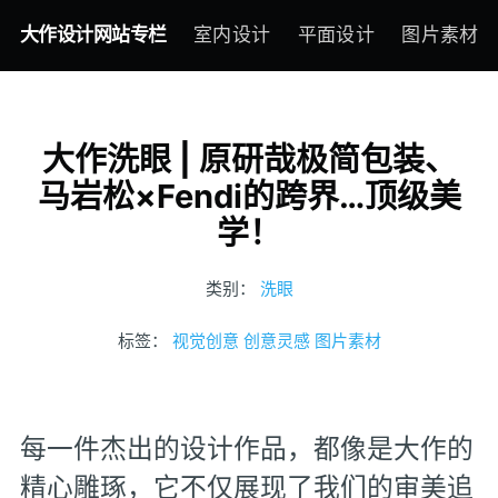
大作设计网站专栏
室内设计
平面设计
图片素材
大作洗眼 | 原研哉极简包装、
马岩松×Fendi的跨界…顶级美
学！
类别：
洗眼
标签：
视觉创意
创意灵感
图片素材
每一件杰出的设计作品，都像是大作的
精心雕琢，它不仅展现了我们的审美追