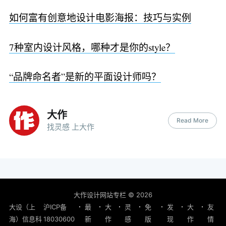
如何富有创意地设计电影海报：技巧与实例
7种室内设计风格，哪种才是你的style？
“品牌命名者”是新的平面设计师吗？
大作
Read More
找灵感 上大作
大作设计网站专栏
© 2026
大设（上
沪ICP备
最
大
灵
免
发
大
友
海）信息科
18030600
新
作
感
版
现
作
情