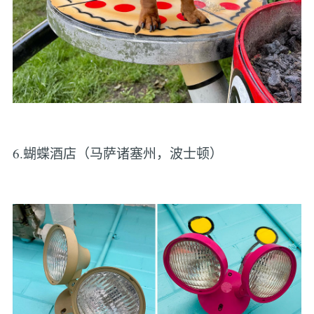
6.蝴蝶酒店（马萨诸塞州，波士顿）