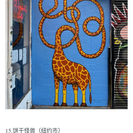
15.饼干怪兽（纽约市）