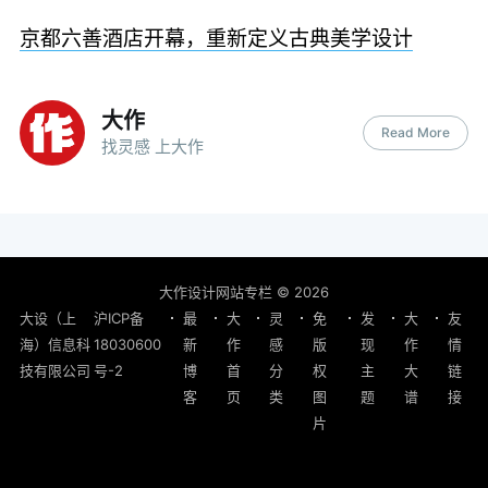
京都六善酒店开幕，重新定义古典美学设计
大作
Read More
找灵感 上大作
大作设计网站专栏
© 2026
大设（上
沪ICP备
最
大
灵
免
发
大
友
海）信息科
18030600
新
作
感
版
现
作
情
技有限公司
号-2
博
首
分
权
主
大
链
客
页
类
图
题
谱
接
片