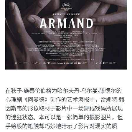
在秋子·施泰伦伯格为哈尔夫丹·乌尔曼·滕德尔的
心理剧《阿曼德》创作的艺术海报中，雷娜特·赖
因斯韦的形象取材于影片中一场舞蹈戏码所展现
的迷狂状态。本可以是一张简单的摄影图片，但
手绘般的笔触却巧妙地暗示了影片对现实的质