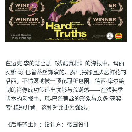
在迈克·李的悲喜剧《残酷真相》的海报中，玛丽
安娜·琼-巴普蒂丝饰演的、脾气暴躁且厌恶鲜花的
潘西，不情愿地被一顶花冠所包围。德西·摩尔绘
制的肖像成功传递出忧郁与荒诞感——在颁奖季
版本的海报中，琼-巴普蒂丝的形象与众多“获奖
者”桂冠并置，这种对比更为强烈。
《后座骑士》；设计方：帝国设计