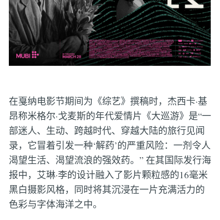
在戛纳电影节期间为《综艺》撰稿时，杰西卡·基
昂称米格尔·戈麦斯的年代爱情片《大巡游》是“一
部迷人、生动、跨越时代、穿越大陆的旅行见闻
录，它冒着引发一种‘解药’的严重风险：一剂令人
渴望生活、渴望流浪的强效药。” 在其国际发行海
报中，艾琳·李的设计融入了影片颗粒感的16毫米
黑白摄影风格，同时将其沉浸在一片充满活力的
色彩与字体海洋之中。