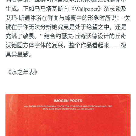
生成。正如马马塔基斯向《Wallpaper》杂志谈及
艾玛·斯通沐浴在鲜血与蜂蜜中的形象时所说：“关
键在于你无法分辨她究竟是处于绝望之中，还是
充满了敬畏。” 结合约瑟夫·丘奇沃德设计的丘奇
沃德圆方体字体的复兴，整个作品看起来……极
具异星感。
《水之年表》