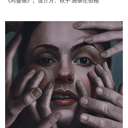
《阿曼德》；设计方：秋子·施泰伦伯格