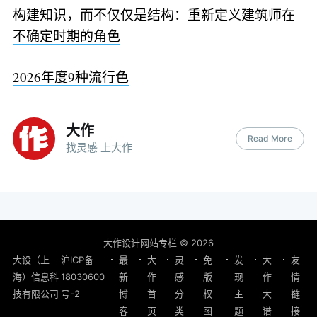
构建知识，而不仅仅是结构：重新定义建筑师在
不确定时期的角色
2026年度9种流行色
大作
Read More
找灵感 上大作
大作设计网站专栏
© 2026
大设（上
沪ICP备
最
大
灵
免
发
大
友
海）信息科
18030600
新
作
感
版
现
作
情
技有限公司
号-2
博
首
分
权
主
大
链
客
页
类
图
题
谱
接