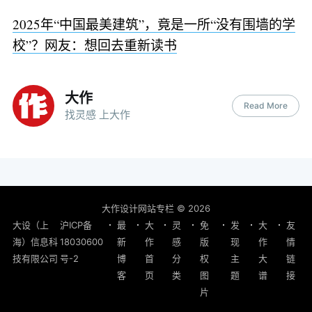
2025年“中国最美建筑”，竟是一所“没有围墙的学
校”？网友：想回去重新读书
大作
Read More
找灵感 上大作
大作设计网站专栏
© 2026
大设（上
沪ICP备
最
大
灵
免
发
大
友
海）信息科
18030600
新
作
感
版
现
作
情
技有限公司
号-2
博
首
分
权
主
大
链
客
页
类
图
题
谱
接
片