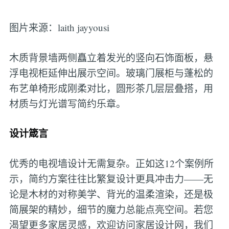
图片来源：laith jayyousi
木质背景墙两侧矗立着发光的竖向石饰面板，悬
浮电视柜延伸出展示空间。玻璃门展柜与蓬松的
布艺单椅形成刚柔对比，圆形茶几层层叠搭，用
材质与灯光谱写简约乐章。
设计箴言
优秀的电视墙设计无需复杂。正如这12个案例所
示，简约方案往往比繁复设计更具冲击力——无
论是木材的对称美学、背光的温柔渲染，还是极
简展架的精妙，细节的魔力总能点亮空间。若您
渴望更多家居灵感，欢迎访问家居设计网，我们