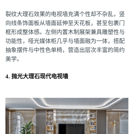
裂纹大理石效果的电视墙充满个性却不杂乱，竖
向线条饰面板从墙面延伸至天花板，甚至包裹门
框形成整体感。左侧内置木制展架兼具雕塑性与
功能性，哑光媒体柜几乎与墙面融为一体，搭配
抽象摆件与中性色单椅，营造出层次丰富的简约
美学。
4. 抛光大理石现代电视墙