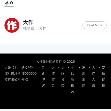
革命
大作
Read More
找灵感 上大作
大作设计网站专栏
© 2026
大设（上
沪ICP备
最
大
灵
免
发
大
友
海）信息科
18030600
新
作
感
版
现
作
情
技有限公司
号-2
博
首
分
权
主
大
链
客
页
类
图
题
谱
接
片