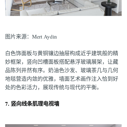
图片来源：Mert Aydin
白色饰面板与黄铜镶边抽屉构成近乎建筑般的精
妙框架，竖向凹槽面板搭配悬浮玻璃展架，让藏
品陈列井然有序。奶油色沙发、玻璃茶几与几何
地毯营造内敛的优雅，墙面艺术画作注入恰到好
处的色彩活力，展现传统与现代的平衡。
7. 竖向线条肌理电视墙