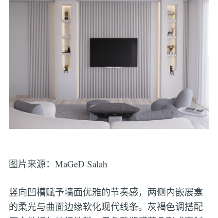
图片来源：MaGeD Salah
竖向凹槽赋予墙面优雅的节奏感，两侧内嵌展龛
的柔光与曲面边缘软化现代线条。灰褐色调搭配