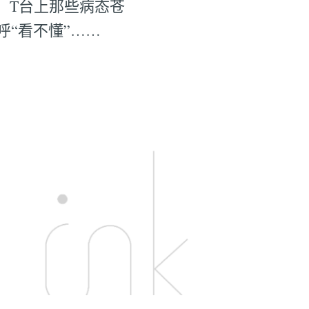
，T台上那些病态苍
“看不懂”……