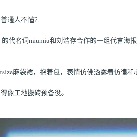
，普通人不懂？
 的代名词miumiu和刘浩存合作的一组代言海
ersize麻袋裙，抱着包，表情仿佛透露着彷徨和
搞得像工地搬砖预备役。