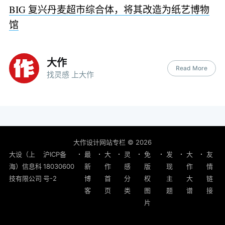
BIG 复兴丹麦超市综合体，将其改造为纸艺博物
馆
大作
Read More
找灵感 上大作
大作设计网站专栏
© 2026
大设（上
沪ICP备
最
大
灵
免
发
大
友
海）信息科
18030600
新
作
感
版
现
作
情
技有限公司
号-2
博
首
分
权
主
大
链
客
页
类
图
题
谱
接
片