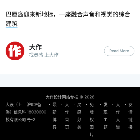
巴厘岛迎来新地标，一座融合声音和视觉的综合
建筑
大作
Read More
找灵感 上大作
大作设计网站专栏
© 2026
大设（上
沪ICP备
最
大
灵
免
发
大
友
海）信息科
18030600
新
作
感
版
现
作
情
技有限公司
号-2
博
首
分
权
主
大
链
客
页
类
图
题
谱
接
片