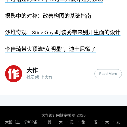
摄影中的对称：改善构图的基础指南
沙堆奇观：Stine Goya时装秀带来别开生面的设计
李佳琦带火顶流“女明星”，迪士尼慌了
大作
Read More
找灵感 上大作
大作设计网站专栏
© 2026
大设（上
沪ICP备
最
大
灵
免
发
大
友