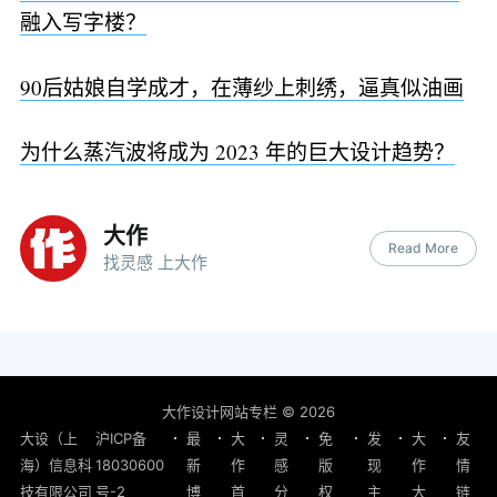
融入写字楼？
90后姑娘自学成才，在薄纱上刺绣，逼真似油画
为什么蒸汽波将成为 2023 年的巨大设计趋势？
大作
Read More
找灵感 上大作
大作设计网站专栏
© 2026
大设（上
沪ICP备
最
大
灵
免
发
大
友
海）信息科
18030600
新
作
感
版
现
作
情
技有限公司
号-2
博
首
分
权
主
大
链